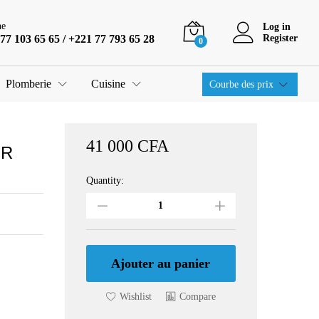
41 000
CFA
Ajouter au panier
ne
Log in
77 103 65 65 / +221 77 793 65 28
Register
0
Plomberie
Cuisine
Courbe des prix
41 000
CFA
IR
Quantity:
AIR
FRYER
DECAKILA
A
AIR
DIGITALE
Ajouter au panier
2PIECES
5LITRES
Wishlist
Compare
NOIR