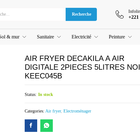
DIGITALE 2PIECES 5LITRES NOIR KEEC045B
Infoli
Recherche
+221 
Sol & mur
Sanitaire
Electricité
Peinture
AIR FRYER DECAKILA A AIR
DIGITALE 2PIECES 5LITRES NO
KEEC045B
Status:
In stock
Categories:
Air fryer
,
Electroménager