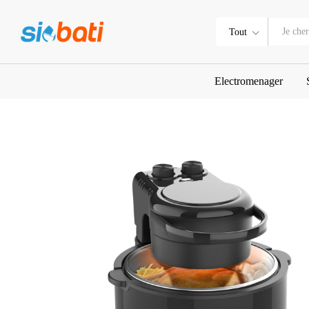
AIR FRYER DECAKILA A AIR 
Description
Tout
Electromenager