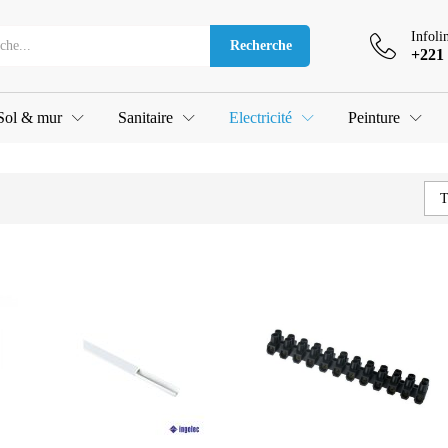
Infoli
Recherche
+221 
Sol & mur
Sanitaire
Electricité
Peinture
T