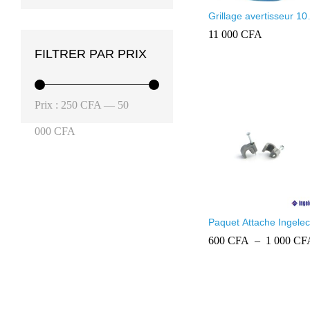
Grillage avertisseur 10
mètres
11 000
CFA
FILTRER PAR PRIX
11 000
CFA
Prix
Prix
Prix :
250 CFA
—
50
min
max
000 CFA
Paquet Attache Ingelec
600
600
CFA
CFA
–
1 000
1 000
CF
CF