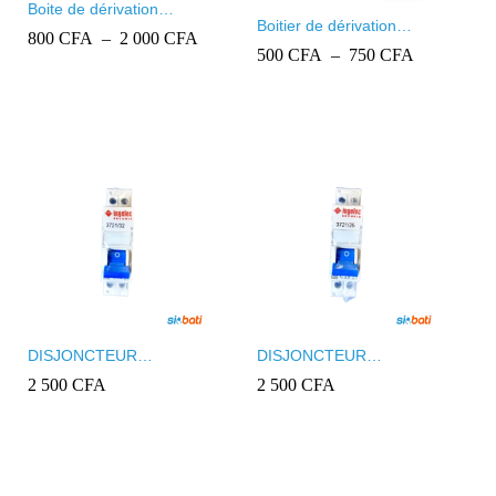
Boite de dérivation
Boitier de dérivation
étanche Ingelec
Plage
800
800
CFA
CFA
–
2 000
2 000
CFA
CFA
encastré Ingelec
e
Plage
500
500
CFA
CFA
–
750
750
CFA
CFA
de
de
prix :
:
prix :
800 CFA
 CFA
500 CFA
à
à
2
750 CFA
000 CFA
 CFA
DISJONCTEUR
DISJONCTEUR
MODULAIRE INGELEC +
MODULAIRE INGELEC +
2 500
2 500
CFA
CFA
2 500
2 500
CFA
CFA
NEUT REF 3721/32
NEUT REF 3721/25