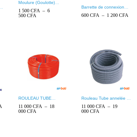
Moulure (Goulotte)
0
Barrette de connexion
Ingelec
1 500
1 500
CFA
CFA
–
6
6
noire
Plag
600
600
CFA
CFA
–
1 200
1 200
CFA
CFA
Plage
500
500
CFA
CFA
de
de
prix 
prix :
600
1
à
500 CFA
1
à
200
6
500 CFA
ROULEAU TUBE
Rouleau Tube annelée –
ORANGE – SOSENAP
SOSENAP
Plage
A
A
11 000
11 000
CFA
CFA
–
18
18
11 000
CFA
–
19
de
Plage
Plage
000
000
CFA
CFA
000
CFA
prix :
de
de
600 CFA
prix :
prix :
11 000
CFA
19
à
11
11
000
CFA
1
000 CFA
000 CFA
000 CFA
à
à