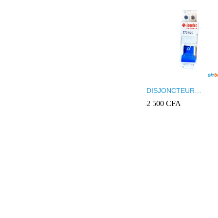
DISJONCTEUR
MODULAIRE INGELEC
2 500
2 500
CFA
CFA
NEUT REF 3721/20