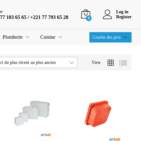
ne
Log in
77 103 65 65 / +221 77 793 65 28
Register
0
Plomberie
Cuisine
Courbe des prix
View
ri du plus récent au plus ancien