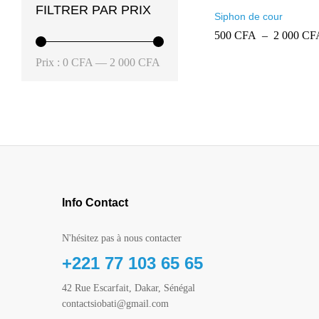
FILTRER PAR PRIX
Siphon de cour
500
500
CFA
CFA
–
2 000
2 000
CF
CF
Prix
Prix
Prix :
0 CFA
—
2 000 CFA
min
max
Info Contact
N'hésitez pas à nous contacter
+221 77 103 65 65
42 Rue Escarfait, Dakar, Sénégal
contactsiobati@gmail.com