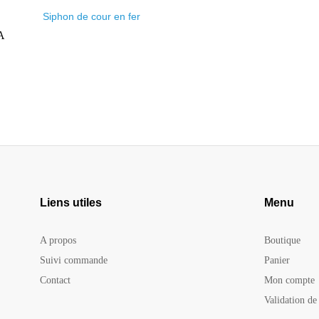
Siphon de cour en fer
Plage
A
A
de
prix :
500 CFA
à
2
000 CFA
Liens utiles
Menu
A propos
Boutique
Suivi commande
Panier
Contact
Mon compte
Validation d