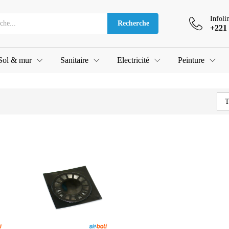
Infoli
Recherche
+221 
Sol & mur
Sanitaire
Electricité
Peinture
T