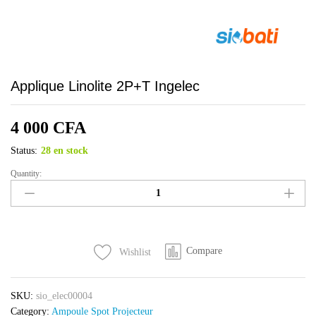
Applique Linolite 2P+T Ingelec
4 000
CFA
Status:
28 en stock
Quantity:
Applique
Linolite
2P+T
Ingelec
quantity
Compare
Wishlist
SKU:
sio_elec00004
Category:
Ampoule Spot Projecteur