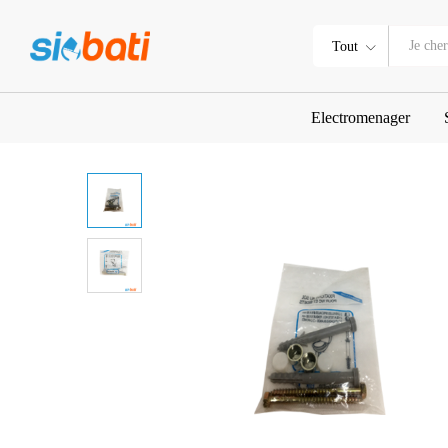
Boulon fixation chaise anglaise
Description
Tout
Electromenager