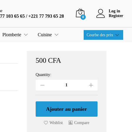
500
CFA
Ajouter au panier
ne
Log in
77 103 65 65 / +221 77 793 65 28
Register
0
Plomberie
Cuisine
Courbe des prix
500
CFA
Quantity:
Boulon
fixation
chaise
anglaise
quantity
Ajouter au panier
Wishlist
Compare