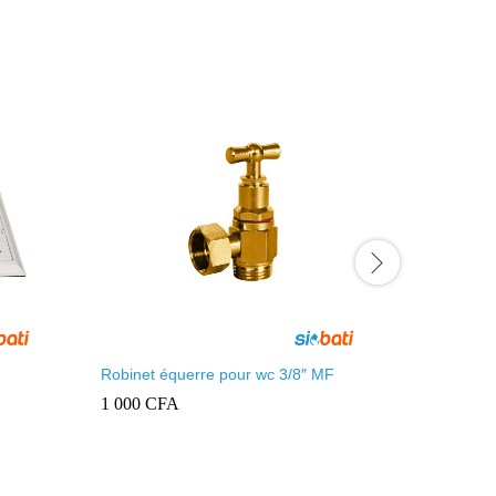
Robinet équerre pour wc 3/8″ MF
Douchette
1 000
CFA
3 500
CF