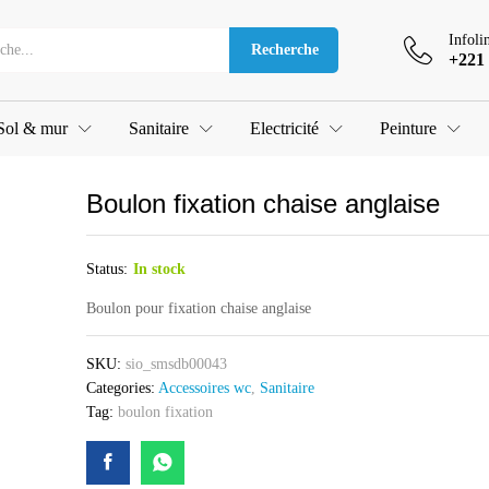
Infoli
Recherche
+221 
Sol & mur
Sanitaire
Electricité
Peinture
Boulon fixation chaise anglaise
Status:
In stock
Boulon pour fixation chaise anglaise
SKU:
sio_smsdb00043
Categories:
Accessoires wc
,
Sanitaire
Tag:
boulon fixation