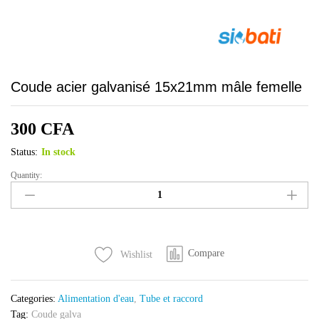
Coude acier galvanisé 15x21mm mâle femelle
300
CFA
Status:
In stock
Quantity:
Coude
acier
galvanisé
15x21mm
mâle
Compare
Wishlist
femelle
quantity
Categories:
Alimentation d'eau
,
Tube et raccord
Tag:
Coude galva