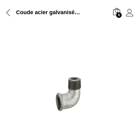
Coude acier galvanisé 15x21mm mâle femelle
0