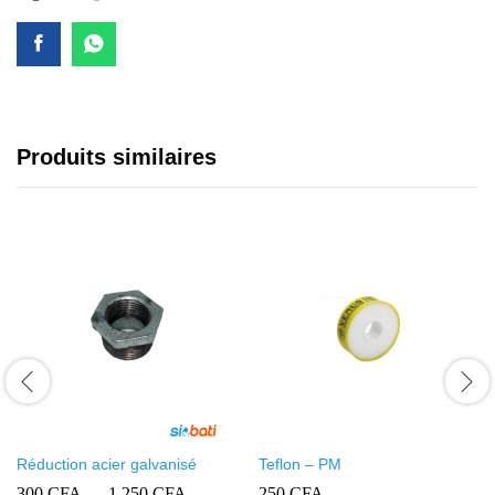
Produits similaires
Réduction acier galvanisé
Teflon – PM
Plage
300
CFA
–
1 250
CFA
250
CFA