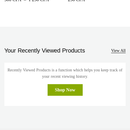
de
prix :
300 CFA
à
1
250 CFA
Your Recently Viewed Products
View All
Recently Viewed Products is a function which helps you keep track of
your recent viewing history.
Shop Now