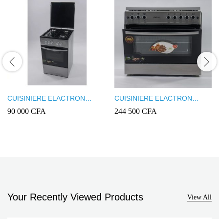
CUISINIERE ELACTRON
CUISINIERE ELACTRON
4FEUX 50X50 INOX EL5050
5FEUX 90X60 INOX EL6090
90 000
CFA
244 500
CFA
Your Recently Viewed Products
View All