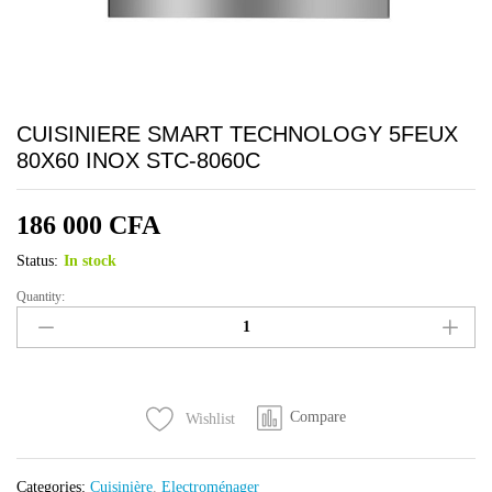
CUISINIERE SMART TECHNOLOGY 5FEUX
80X60 INOX STC-8060C
186 000
CFA
Status:
In stock
Quantity:
CUISINIERE
SMART
TECHNOLOGY
5FEUX
80X60
Compare
Wishlist
INOX
STC-
8060C
Categories:
Cuisinière
,
Electroménager