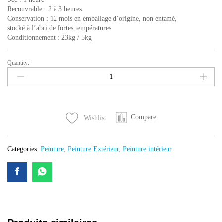
Recouvrable : 2 à 3 heures
Conservation : 12 mois en emballage d’origine, non entamé,
stocké à l’abri de fortes températures
Conditionnement : 23kg / 5kg
Quantity:
FIXOPRIM
Impression
pigmentee
acrylique
en
Compare
Wishlist
phase
aqueuse
23kg
Categories:
Peinture
,
Peinture Extérieur
,
Peinture intérieur
quantity