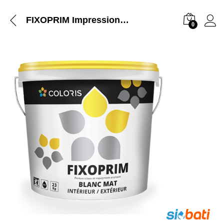
FIXOPRIM Impression pigmentee acrylique en phase aqueuse 23kg
0