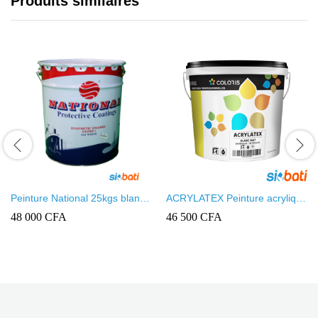
Produits similaires
Peinture National 25kgs blanc
ACRYLATEX Peinture acrylique
à huile
mate pour intérieur / extérieur
48 000
CFA
46 500
CFA
25kg