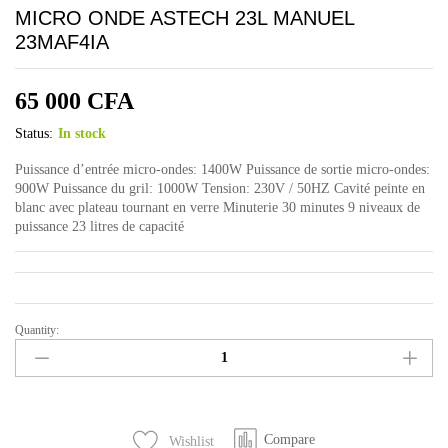
MICRO ONDE ASTECH 23L MANUEL
23MAF4IA
65 000
CFA
Status:
In stock
Puissance d’entrée micro-ondes: 1400W Puissance de sortie micro-ondes:
900W Puissance du gril: 1000W Tension: 230V / 50HZ Cavité peinte en
blanc avec plateau tournant en verre Minuterie 30 minutes 9 niveaux de
puissance 23 litres de capacité
Quantity:
MICRO
ONDE
ASTECH
23L
MANUEL
Compare
Wishlist
23MAF4IA