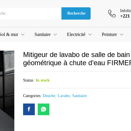
 bain géométrique à chute d'eau FIRMER
Infoli
Recherche
+221 
Sol & mur
Sanitaire
Electricité
Peinture
Mitigeur de lavabo de salle de bain
géométrique à chute d’eau FIRME
Status:
In stock
Categories:
Douche
,
Lavabo
,
Sanitaire