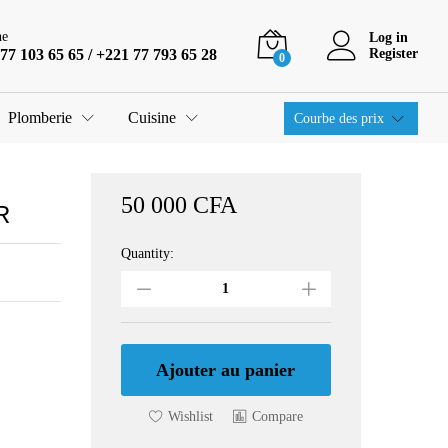
50 000
CFA
Ajouter au panier
ne
Log in
77 103 65 65 / +221 77 793 65 28
Register
0
Plomberie
Cuisine
Courbe des prix
50 000
CFA
R
Quantity:
Mitigeur
de
lavabo
de
salle
de
Ajouter au panier
bain
géométrique
Wishlist
Compare
à