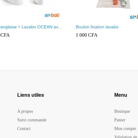
 anglaise + Lavabo OCEAN avec
Boulon fixation lavabo
 lavabo, siphon, abattant et
0
CFA
1 000
CFA
isme
Liens utiles
Menu
A propos
Boutique
Suivi commande
Panier
Contact
Mon compte
Validation d