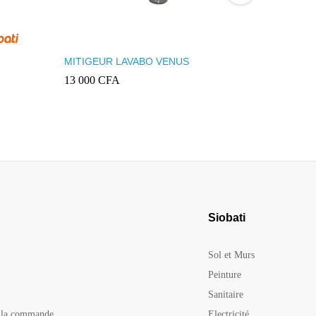
MITIGEUR LAVABO VENUS
Chaise an
monobloc 
13 000
CFA
150 000
Siobati
Sol et Murs
Peinture
Sanitaire
e la commande
Electricité