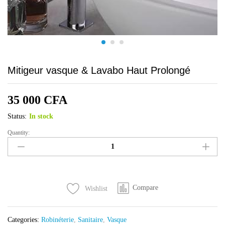
Mitigeur vasque & Lavabo Haut Prolongé
35 000
CFA
Status:
In stock
Quantity:
Mitigeur
vasque
&
Lavabo
Haut
Compare
Wishlist
Prolongé
quantity
Categories:
Robinéterie
,
Sanitaire
,
Vasque