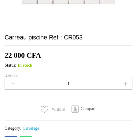
Carreau piscine Ref : CR053
22 000
CFA
Status:
In stock
Quantity:
Carreau
piscine
Ref
:
CR053
Compare
Wishlist
quantity
Category:
Carrelage