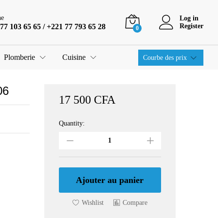
17 500
CFA
Ajouter au panier
ne
Log in
77 103 65 65 / +221 77 793 65 28
Register
0
Plomberie
Cuisine
Courbe des prix
06
17 500
CFA
Quantity:
Carreau
piscine
ref
:
G/MX02040506
quantity
Ajouter au panier
Wishlist
Compare