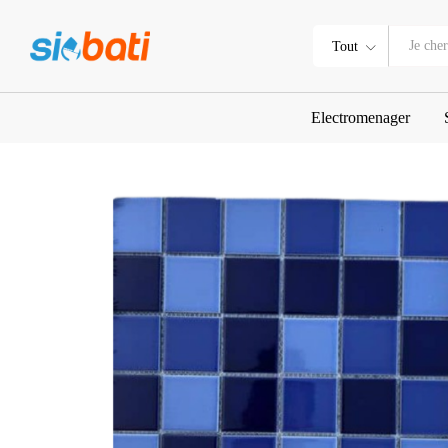
Carreau piscine ref : G/MX020
Description
Tout
Electromenager