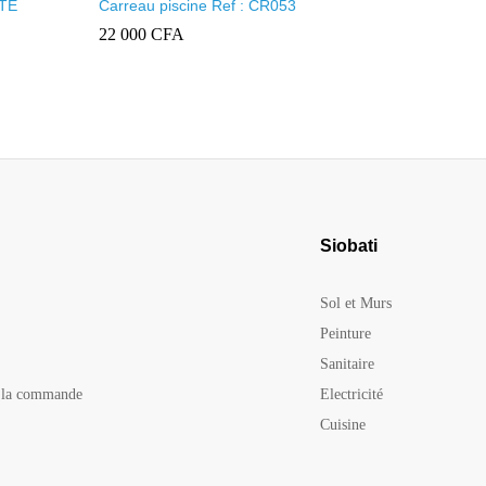
TE
Carreau piscine Ref : CR053
CARREAU 
22 000
CFA
7 500
CF
Siobati
Sol et Murs
Peinture
Sanitaire
e la commande
Electricité
Cuisine