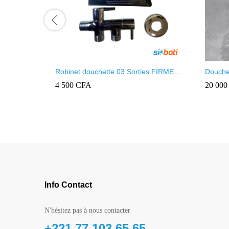
Robinet douchette 03 Sorties FIRMER
Douchet
YLN 8815
marque
4 500
CFA
20 00
Info Contact
N'hésitez pas à nous contacter
+221 77 103 65 65