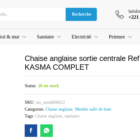
ale Ref KASMA COMPLET
Infoli
Recherche
+221 
Sol & mur
Sanitaire
Electricité
Peinture
Chaise anglaise sortie centrale Ref
KASMA COMPLET
Status:
26 en stock
SKU:
sio_smsdb00022
Categories:
Chaise anglaise
,
Meuble salle de bain
Tags:
Chaise anglaise
,
sanitaire