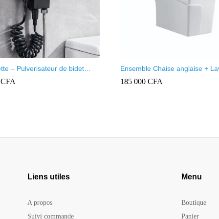
te – Pulverisateur de bidet
Ensemble Chaise anglaise + L
 Firmer
monobloc tout Blanc
0
CFA
185 000
CFA
Liens utiles
Menu
A propos
Boutique
Suivi commande
Panier