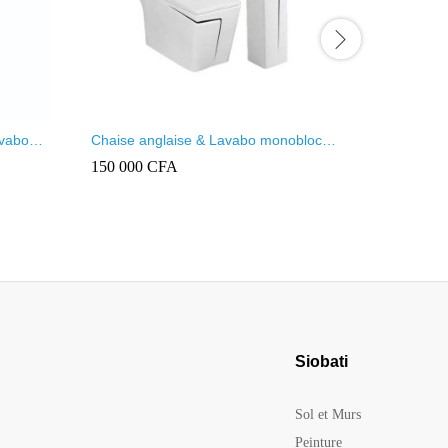
avabo
Chaise anglaise & Lavabo monobloc
Chaise an
Blanc et Noir
motif de 
150 000
CFA
150 000
Siobati
Sol et Murs
Peinture