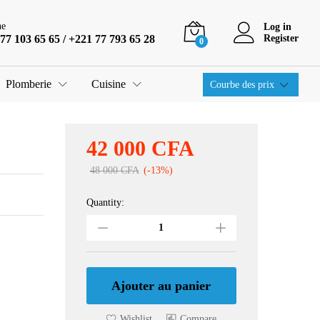
42 000
CFA
Ajouter au panier
48 000
CFA
ne
Log in
77 103 65 65 / +221 77 793 65 28
Register
0
Plomberie
Cuisine
Courbe des prix
42 000
CFA
48 000
CFA
(-13%)
Quantity:
Chaise
anglaise
sortie
centrale
Ref
KASMA
Ajouter au panier
COMPLET
quantity
Wishlist
Compare