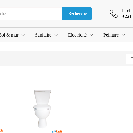
Infoli
Recherche
+221 
Sol & mur
Sanitaire
Electricité
Peinture
T