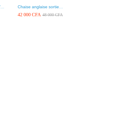
WC
Chaise anglaise sortie
centrale Ref KASMA
42 000
42 000
CFA
CFA
48 000
48 000
CFA
CFA
COMPLET