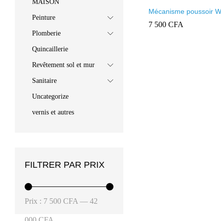
MAISON
Mécanisme poussoir 
Peinture
2 en 1
7 500
7 500
CFA
CFA
Plomberie
Quincaillerie
Revêtement sol et mur
Sanitaire
Uncategorize
vernis et autres
FILTRER PAR PRIX
Prix
Prix
Prix :
7 500 CFA
—
42
min
max
000 CFA