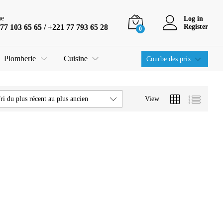
ne
Log in
77 103 65 65 / +221 77 793 65 28
Register
0
Plomberie
Cuisine
Courbe des prix
View
ri du plus récent au plus ancien