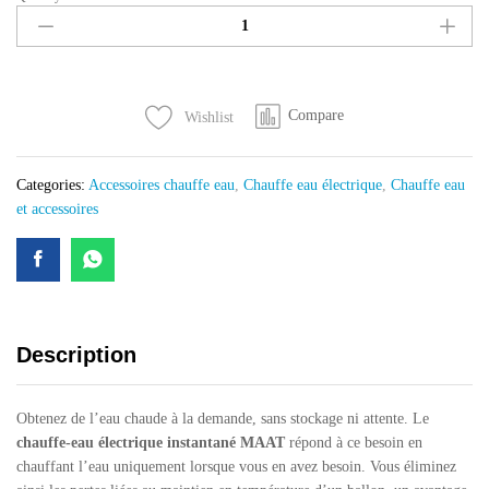
eau
électrique
instantané
MAAT
Compare
Wishlist
quantity
Categories:
Accessoires chauffe eau
,
Chauffe eau électrique
,
Chauffe eau
et accessoires
Description
Obtenez de l’eau chaude à la demande, sans stockage ni attente. Le
chauffe-eau électrique instantané MAAT
répond à ce besoin en
chauffant l’eau uniquement lorsque vous en avez besoin. Vous éliminez