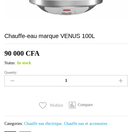
Chauffe-eau marque VENUS 100L
90 000
CFA
Status:
In stock
Quantity:
Chauffe-
eau
marque
VENUS
100L
Compare
Wishlist
quantity
Categories:
Chauffe eau électrique
,
Chauffe eau et accessoires