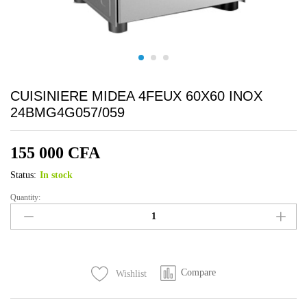
CUISINIERE MIDEA 4FEUX 60X60 INOX
24BMG4G057/059
155 000
CFA
Status:
In stock
Quantity:
CUISINIERE
MIDEA
4FEUX
60X60
INOX
Compare
Wishlist
24BMG4G057/059
quantity