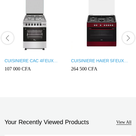
CUISINIERE CAC 4FEUX
CUISINIERE HAIER 5FEUX
60X60 FULL OPTION INOX
90X60 ROUGE HCR6050EGR
107 000
CFA
264 500
CFA
CAC60F
Your Recently Viewed Products
View All