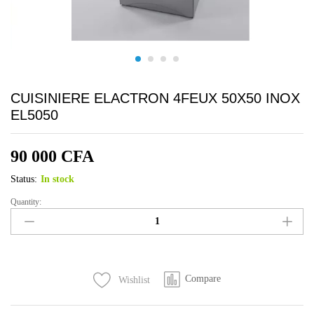
CUISINIERE ELACTRON 4FEUX 50X50 INOX
EL5050
90 000
CFA
Status:
In stock
Quantity:
CUISINIERE
ELACTRON
4FEUX
50X50
INOX
Compare
Wishlist
EL5050
quantity