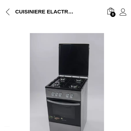
CUISINIERE ELACTRON 4FEUX 50X50 INOX EL5050
0