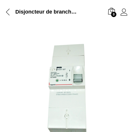
Disjoncteur de branchement non différentiel 2 pôles 230V 10-30A Legrand
0