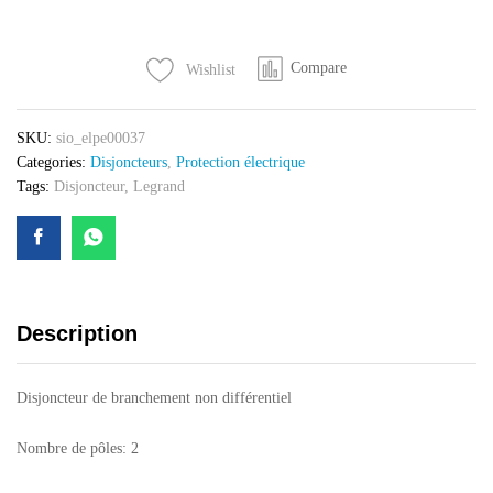
non
différentiel
Compare
Wishlist
2
pôles
230V
SKU:
sio_elpe00037
10-
Categories:
Disjoncteurs
,
Protection électrique
30A
Tags:
Disjoncteur
,
Legrand
Legrand
quantity
Description
Disjoncteur de branchement non différentiel
Nombre de pôles: 2