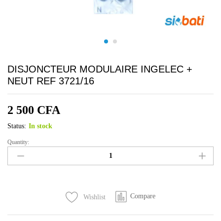
DISJONCTEUR MODULAIRE INGELEC +
NEUT REF 3721/16
2 500
CFA
Status:
In stock
Quantity:
DISJONCTEUR
MODULAIRE
INGELEC
+
NEUT
Compare
Wishlist
REF
3721/16
quantity