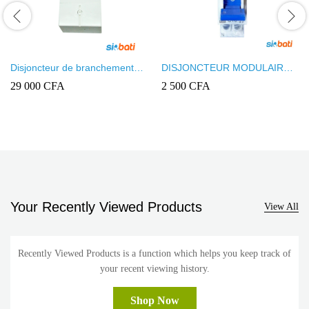
Disjoncteur de branchement
DISJONCTEUR MODULAIRE
non différentiel 2 pôles 230V
INGELEC + NEUT REF
29 000
CFA
2 500
CFA
10-30A Legrand
3721/10
Your Recently Viewed Products
View All
Recently Viewed Products is a function which helps you keep track of
your recent viewing history.
Shop Now