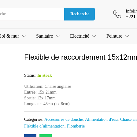
12mm MF
Infoli
Recherche
+221 
Sol & mur
Sanitaire
Electricité
Peinture
Flexible de raccordement 15x12
Status:
In stock
Utilisation: Chaise anglaise
Entrée: 15x 21mm
Sortie: 12x 17mm
Longueur: 45cm (+/-8cm)
Categories:
Accessoires de douche
,
Alimentation d'eau
,
Chaise an
Fléxible d’alimentation
,
Plomberie