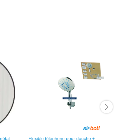
métal,
Flexible téléphone pour douche +
Robinet c