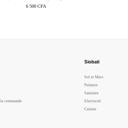
in, déco
pommeau Ref s/barre venus 1520
6 500
CFA
3 000
CF
Siobati
Sol et Murs
Peinture
Sanitaire
e la commande
Electricité
Cuisine