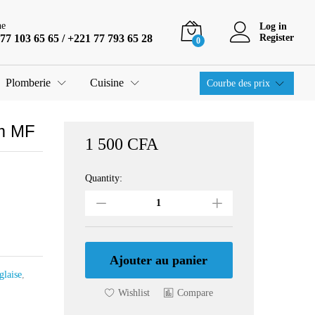
1 500
CFA
Ajouter au panier
ne
Log in
77 103 65 65 / +221 77 793 65 28
Register
0
Plomberie
Cuisine
Courbe des prix
mm MF
1 500
CFA
Quantity:
Flexible
de
raccordement
15x12mm
MF
quantity
Ajouter au panier
glaise
,
Wishlist
Compare