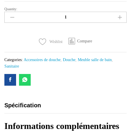
Quantity:
Miroir
rond
noir,
avec
cadre
Compare
Wishlist
en
métal,
circulaire
Categories:
Accessoires de douche
,
Douche
,
Meuble salle de bain
,
pour
Sanitaire
mur,
salle
de
bain,
déco
maison
Spécification
quantity
Informations complémentaires