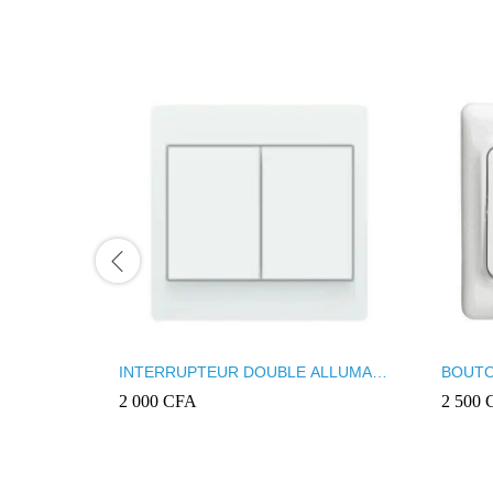
INTERRUPTEUR DOUBLE ALLUMAGE
BOUTO
VA-ET-VIENT INGELEC MUSIK
KAPTI
2 000
CFA
2 500