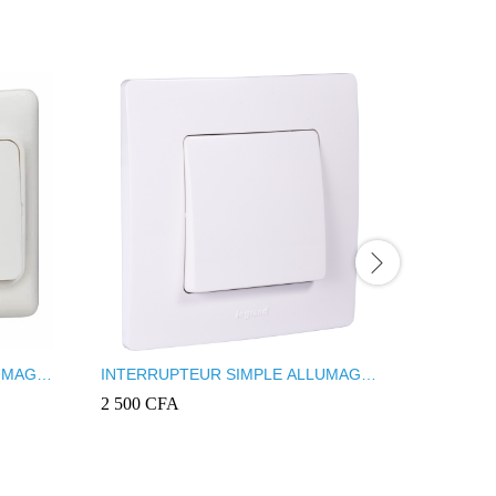
UMAGE
INTERRUPTEUR SIMPLE ALLUMAGE
INTERRU
LEGRAND NILOE AVEC PLAQUE
INGELEC
2 500
CFA
850
CFA