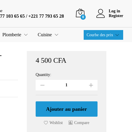
4 500
CFA
Ajouter au panier
ne
Log in
77 103 65 65 / +221 77 793 65 28
Register
0
Plomberie
Cuisine
Courbe des prix
-
4 500
CFA
Quantity:
INTERRUPTEUR
DOUBLE
VA-
ET-
VIENT
LEGRAND
Ajouter au panier
NILOE
AVEC
Wishlist
Compare
PLAQUE