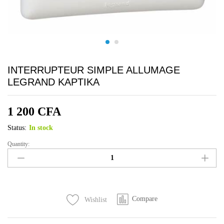
INTERRUPTEUR SIMPLE ALLUMAGE
LEGRAND KAPTIKA
1 200
CFA
Status:
In stock
Quantity:
INTERRUPTEUR
SIMPLE
ALLUMAGE
LEGRAND
KAPTIKA
Compare
Wishlist
quantity