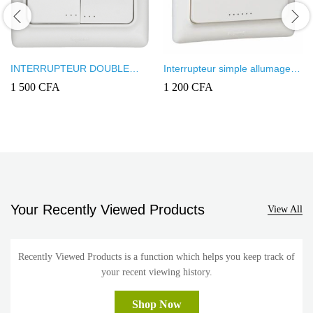
INTERRUPTEUR DOUBLE
Interrupteur simple allumage
ALLUMAGE VA-ET-VIENT
lumineux blanc Ingelec Ref
1 500
CFA
1 200
CFA
LEGRAND KAPTIKA
Kaptika
Your Recently Viewed Products
View All
Recently Viewed Products is a function which helps you keep track of
your recent viewing history.
Shop Now