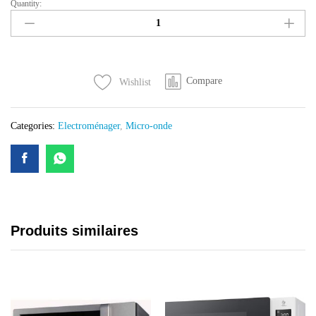
Quantity:
MICRO
ONDE
SHARP
25LITRES
GRIS
Compare
Wishlist
R75MT(S)
quantity
Categories:
Electroménager
,
Micro-onde
Produits similaires