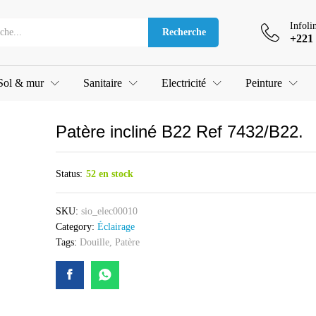
.
Infoli
Recherche
+221 
Sol & mur
Sanitaire
Electricité
Peinture
Patère incliné B22 Ref 7432/B22.
Status:
52 en stock
SKU:
sio_elec00010
Category:
Éclairage
Tags:
Douille
,
Patère