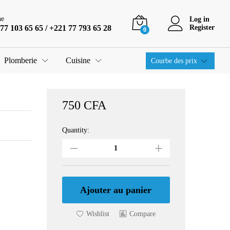
750
CFA
Ajouter au panier
ne
Log in
77 103 65 65 / +221 77 793 65 28
Register
0
Plomberie
Cuisine
Courbe des prix
750
CFA
Quantity:
Patère
incliné
B22
Ref
7432/B22.
quantity
Ajouter au panier
Wishlist
Compare