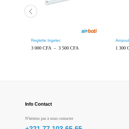
Reglette Ingelec
Ampoul
Plage
3 000
CFA
–
3 500
CFA
1 300
de
prix :
3
000 CFA
à
3
500 CFA
Info Contact
N'hésitez pas à nous contacter
+221 77 103 65 65