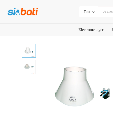
Patère incliné B22 Ref 7432/B22
Tout
Electromenager