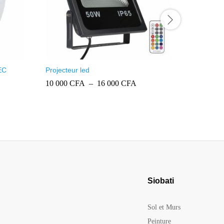
EC
Projecteur led
Ampoule li
Plage
10 000
CFA
–
16 000
CFA
2 500
CF
de
prix :
10
000 CFA
à
16
000 CFA
Siobati
Sol et Murs
Peinture