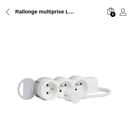
Rallonge multiprise Legrand 3 prises + terre sans interrupteur
0