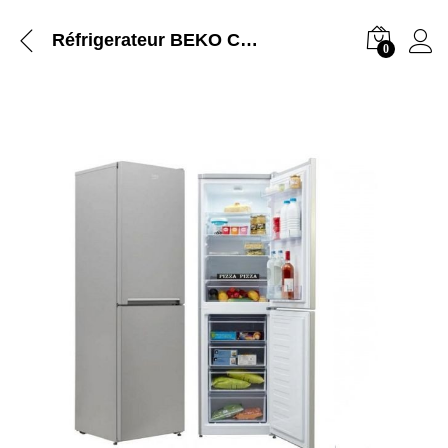
Réfrigerateur BEKO Combine 4 tiroirs Gris RCSE300K30SN
0