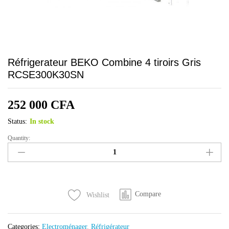
Réfrigerateur BEKO Combine 4 tiroirs Gris
RCSE300K30SN
252 000
CFA
Status:
In stock
Quantity:
Réfrigerateur
BEKO
Combine
4
tiroirs
Compare
Wishlist
Gris
RCSE300K30SN
quantity
Categories:
Electroménager
,
Réfrigérateur