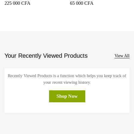
tiroirs Gris RCSA270K20S
MINI BAR 42 LITRES
225 000
CFA
65 000
CFA
RS06DR4HA
Your Recently Viewed Products
View All
Recently Viewed Products is a function which helps you keep track of
your recent viewing history.
Shop Now