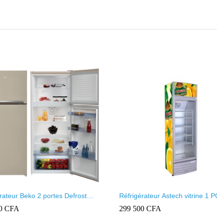
rateur Beko 2 portes Defrost
Réfrigérateur Astech vitrine 1 PORTE
 RDSE450K20B
FV-384-AC
00
CFA
299 500
CFA