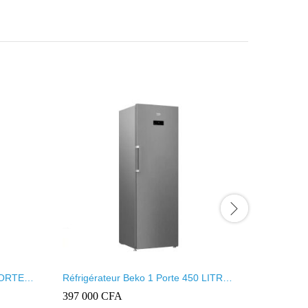
Réfrigérateur Beko 1 Porte 450 LITRES
REFRIGE
Nofrost Prenium inox RSNE450XP
2PORTES
397 000
CFA
80 000
C