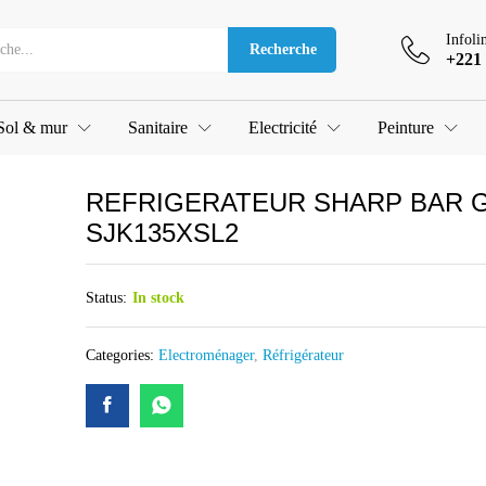
GRIS SJK135XSL2
Infoli
Recherche
+221 
Sol & mur
Sanitaire
Electricité
Peinture
REFRIGERATEUR SHARP BAR 
SJK135XSL2
Status:
In stock
Categories:
Electroménager
,
Réfrigérateur