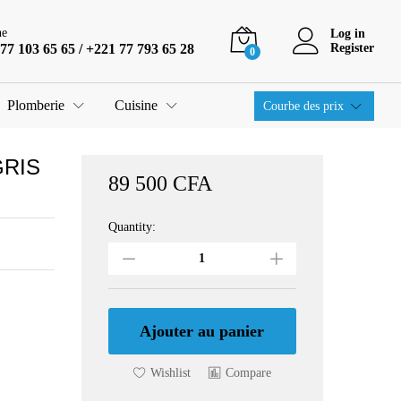
89 500
CFA
Ajouter au panier
ne
Log in
77 103 65 65 / +221 77 793 65 28
Register
0
Plomberie
Cuisine
Courbe des prix
GRIS
89 500
CFA
Quantity:
REFRIGERATEUR
SHARP
BAR
GRIS
SJK135XSL2
quantity
Ajouter au panier
Wishlist
Compare