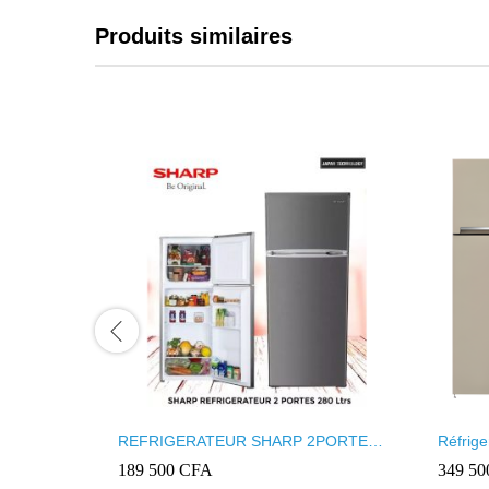
Produits similaires
REFRIGERATEUR SHARP 2PORTES
Réfrige
GRIS SJ-DC280
beige
189 500
CFA
349 5