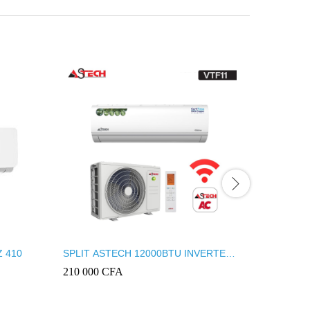
Z 410
SPLIT ASTECH 12000BTU INVERTER
CLIMATI
+WIFI 12VTF111
12000 B
210 000
CFA
175 000