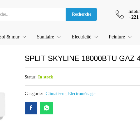
 410
Infoli
Recherche
+221 
Sol & mur
Sanitaire
Electricité
Peinture
SPLIT SKYLINE 18000BTU GAZ 
Status:
In stock
Categories:
Climatiseur
,
Electroménager