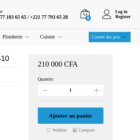
210 000
CFA
Ajouter au panier
ne
Log in
77 103 65 65 / +221 77 793 65 28
Register
0
Plomberie
Cuisine
Courbe des prix
410
210 000
CFA
Quantity:
SPLIT
SKYLINE
18000BTU
GAZ
410
quantity
Ajouter au panier
Wishlist
Compare