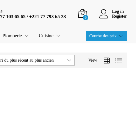
ne
Log in
77 103 65 65 / +221 77 793 65 28
Register
0
Plomberie
Cuisine
Courbe des prix
View
ri du plus récent au plus ancien