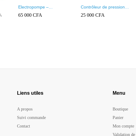
Electropompe –
Contrôleur de pression
02
surpresseur domestique
pompe à eau Venus
65 000
65 000
CFA
CFA
25 000
25 000
CFA
CFA
A
A
Liens utiles
Menu
A propos
Boutique
Suivi commande
Panier
Contact
Mon compte
Validation d