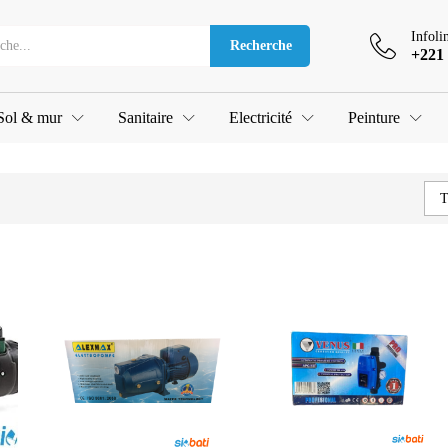
Infoli
Recherche
+221 
Sol & mur
Sanitaire
Electricité
Peinture
T