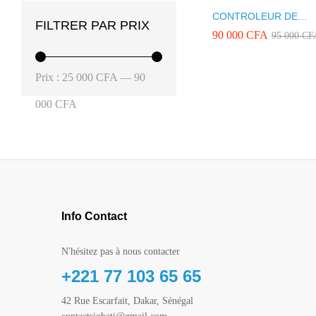
CONTROLEUR DE
FILTRER PAR PRIX
PRESSION DAB JET 1
90 000
90 000
CFA
CFA
95 000
95 000
CF
CF
M GM
Prix
Prix
Prix :
25 000 CFA
—
90
min
max
000 CFA
Info Contact
N'hésitez pas à nous contacter
+221 77 103 65 65
42 Rue Escarfait, Dakar, Sénégal