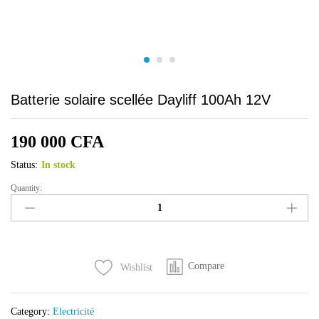
Batterie solaire scellée Dayliff 100Ah 12V
190 000
CFA
Status:
In stock
Quantity:
Batterie
solaire
scellée
Dayliff
100Ah
Compare
Wishlist
12V
quantity
Category:
Electricité