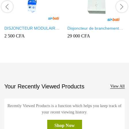
DISJONCTEUR MODULAIRE
Disjoncteur de branchement
INGELEC + NEUT REF
non différentiel 2 pôles 230V
2 500
CFA
29 000
CFA
3721/25
10-30A Legrand
Your Recently Viewed Products
View All
Recently Viewed Products is a function which helps you keep track of
your recent viewing history.
Shop Now