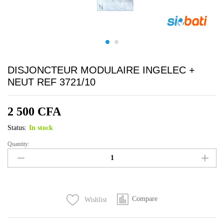
DISJONCTEUR MODULAIRE INGELEC +
NEUT REF 3721/10
2 500
CFA
Status:
In stock
Quantity:
DISJONCTEUR
MODULAIRE
INGELEC
+
NEUT
Compare
Wishlist
REF
3721/10
quantity