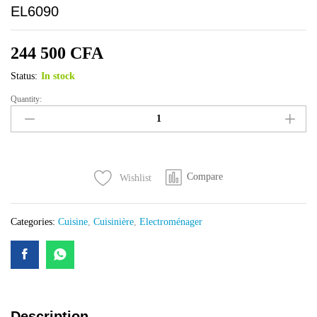
EL6090
244 500
CFA
Status:
In stock
Quantity:
CUISINIERE
ELACTRON
5FEUX
90X60
INOX
Compare
Wishlist
EL6090
quantity
Categories:
Cuisine
,
Cuisinière
,
Electroménager
Description