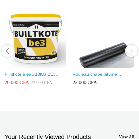
Flintkote à eau 18KG BE3
Rouleau chape bitume
BUILTKOTE
aluminium Tunisien (pax alu)
20 000
CFA
22 000
CFA
22 000
CFA
Your Recently Viewed Products
View All