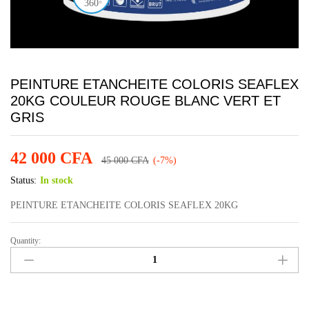
360
0
PEINTURE ETANCHEITE COLORIS SEAFLEX
20KG COULEUR ROUGE BLANC VERT ET
GRIS
42 000
CFA
45 000
CFA
(-7%)
Status:
In stock
PEINTURE ETANCHEITE COLORIS SEAFLEX 20KG
Quantity:
PEINTURE
ETANCHEITE
COLORIS
SEAFLEX
20KG