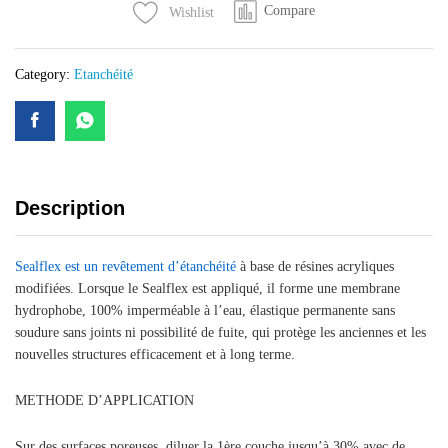
Compare
Wishlist
COULEUR
ROUGE
BLANC
Category:
Etanchéité
VERT
ET
GRIS
quantity
Description
Sealflex est un revêtement d’étanchéité
à base de résines acryliques
modifiées. Lorsque le Sealflex est appliqué, il forme une membrane
hydrophobe, 100% imperméable à l’eau, élastique permanente sans
soudure sans joints ni possibilité de fuite, qui protège les anciennes et les
nouvelles structures efficacement et à long terme.
METHODE D’APPLICATION
Sur des surfaces poreuses, diluer la 1ère couche jusqu’à 30% avec de