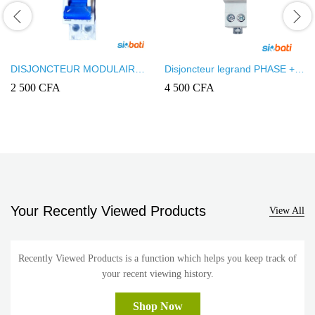
DISJONCTEUR MODULAIRE
Disjoncteur legrand PHASE +
INGELEC + NEUT REF
NEUTRE RX3 230V 10A
2 500
CFA
4 500
CFA
3721/16
Your Recently Viewed Products
View All
Recently Viewed Products is a function which helps you keep track of
your recent viewing history.
Shop Now