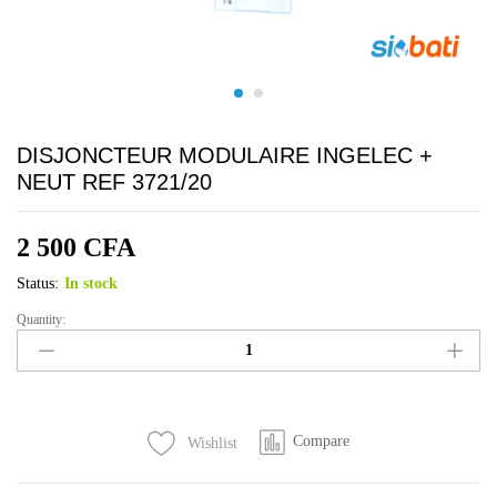
DISJONCTEUR MODULAIRE INGELEC +
NEUT REF 3721/20
2 500
CFA
Status:
In stock
Quantity:
DISJONCTEUR
MODULAIRE
INGELEC
+
NEUT
Compare
Wishlist
REF
3721/20
quantity