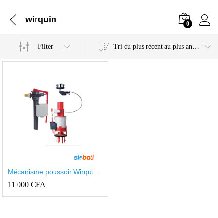
wirquin
0
Filter
Tri du plus récent au plus ancien
Mécanisme poussoir Wirquin
double avec câble pour wc
11 000
CFA