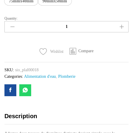
75mmx40mm
90mmx50mm
Quantity:
Reduction
pression
quantity
Compare
Wishlist
SKU:
sio_plal00018
Categories:
Alimentation d'eau
,
Plomberie
Description