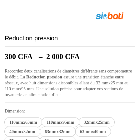
Reduction pression
Plage
300
CFA
–
2 000
CFA
de
prix :
Raccordez deux canalisations de diamètres différents sans compromettre
le débit. La
Reduction pression
assure une transition étanche entre
300 CFA
réseaux, avec huit dimensions disponibles allant du 32 mmx25 mm au
à
110 mmx95 mm. Une solution précise pour adapter vos sections de
2
tuyauterie en alimentation d’eau.
000 CFA
Dimension:
110mmx63mm
110mmx95mm
32mmx25mm
40mmx32mm
63mmx32mm
63mmx40mm