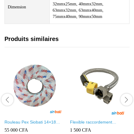
32mmx25mm, 40mmx32mm,
Dimension
63mmx32mm, 63mmx40mm,
75mmx40mm, 90mmx50mm
Produits similaires
Rouleau Pex Siobati 14×18
Flexible raccordement
100 Mètres lourd – High
15x15mm FF
55 000
CFA
1 500
CFA
Quality